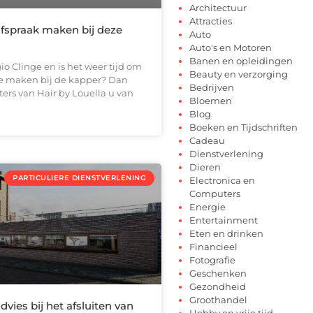
Architectuur
Attracties
afspraak maken bij deze
Auto
Auto's en Motoren
Banen en opleidingen
io Clinge en is het weer tijd om
Beauty en verzorging
te maken bij de kapper? Dan
Bedrijven
ers van Hair by Louella u van
Bloemen
Blog
Boeken en Tijdschriften
Cadeau
Dienstverlening
Dieren
PARTICULIERE DIENSTVERLENING
Electronica en
Computers
Energie
Entertainment
Eten en drinken
Financieel
Fotografie
Geschenken
Gezondheid
Groothandel
vies bij het afsluiten van
Hobby en vrije tijd