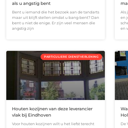
als u angstig bent
mak
Bent u iemand die het bezoek aan de tandarts
Als 
maar uit blijft stellen omdat u bang bent? Dan
en j
bent u niet de enige. Er zijn veel mensen die
sch
angstig zijn
en v
PARTICULIERE DIENSTVERLENING
Houten kozijnen van deze leverancier
Waa
vlak bij Eindhoven
Hol
Voor houten kozijnen wilt u het liefst terecht
De 