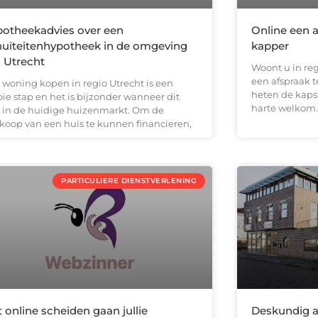
otheekadvies over een
Online een 
uïteitenhypotheek in de omgeving
kapper
 Utrecht
Woont u in reg
een afspraak 
 woning kopen in regio Utrecht is een
heten de kapst
ie stap en het is bijzonder wanneer dit
harte welkom.
t in de huidige huizenmarkt. Om de
koop van een huis te kunnen financieren,
PARTICULIERE DIENSTVERLENING
 online scheiden gaan jullie
Deskundig ad