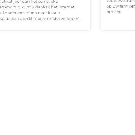
verantwoordeli
akkelijker dan het soms lijkt.
op uw familief
enwoordig kunt u dankzij het internet
om een
raf onderzoek doen naar lokale
kplaatsen die dit mooie model verkopen.