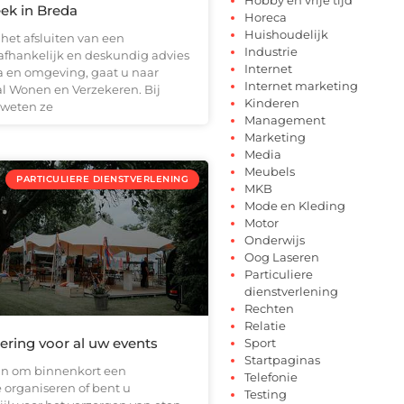
ek in Breda
Horeca
Huishoudelijk
het afsluiten van een
Industrie
fhankelijk en deskundig advies
Internet
a en omgeving, gaat u naar
Internet marketing
 Wonen en Verzekeren. Bij
Kinderen
 weten ze
Management
Marketing
Media
Meubels
PARTICULIERE DIENSTVERLENING
MKB
Mode en Kleding
Motor
Onderwijs
Oog Laseren
Particuliere
dienstverlening
Rechten
Relatie
tering voor al uw events
Sport
Startpaginas
an om binnenkort een
Telefonie
te organiseren of bent u
Testing