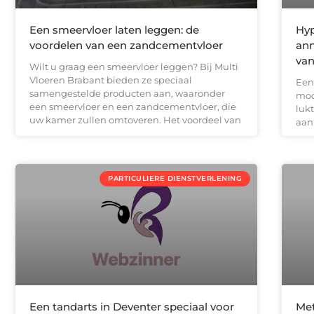
Een smeervloer laten leggen: de
Hyp
voordelen van een zandcementvloer
ann
van
Wilt u graag een smeervloer leggen? Bij Multi
Vloeren Brabant bieden ze speciaal
Een
samengestelde producten aan, waaronder
moo
een smeervloer en een zandcementvloer, die
luk
uw kamer zullen omtoveren. Het voordeel van
aan
PARTICULIERE DIENSTVERLENING
Een tandarts in Deventer speciaal voor
Met