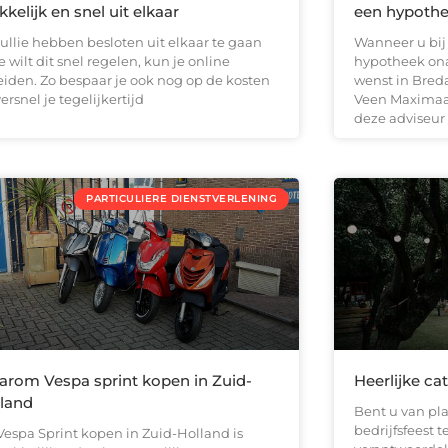
kelijk en snel uit elkaar
een hypothe
jullie hebben besloten uit elkaar te gaan
Wanneer u bij 
e wilt dit snel regelen, kun je online
hypotheek ona
eiden. Zo bespaar je ook nog op de kosten
wenst in Bred
ersnel je tegelijkertijd
Veen Maximaal
deze adviseur
PARTICULIERE DIENSTVERLENING
rom Vespa sprint kopen in Zuid-
Heerlijke ca
land
Bent u van pl
bedrijfsfeest 
Vespa Sprint kopen in Zuid-Holland is