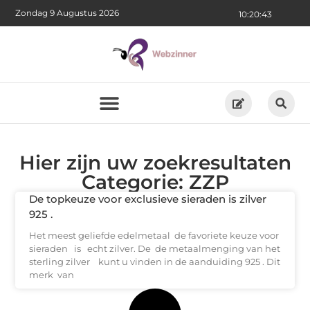
Zondag 9 Augustus 2026
10:20:43
Hier zijn uw zoekresultaten
Categorie: ZZP
De topkeuze voor exclusieve sieraden is zilver
925 .
Het meest geliefde edelmetaal de favoriete keuze voor
sieraden is echt zilver. De de metaalmenging van het
sterling zilver kunt u vinden in de aanduiding 925 . Dit
merk van