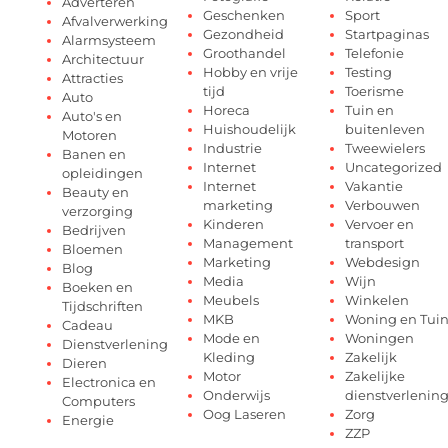
Adverteren
Geschenken
Sport
Afvalverwerking
Gezondheid
Startpaginas
Alarmsysteem
Groothandel
Telefonie
Architectuur
Hobby en vrije
Testing
Attracties
tijd
Toerisme
Auto
Horeca
Tuin en
Auto's en
Huishoudelijk
buitenleven
Motoren
Industrie
Tweewielers
Banen en
Internet
Uncategorized
opleidingen
Internet
Vakantie
Beauty en
marketing
Verbouwen
verzorging
Kinderen
Vervoer en
Bedrijven
Management
transport
Bloemen
Marketing
Webdesign
Blog
Media
Wijn
Boeken en
Meubels
Winkelen
Tijdschriften
MKB
Woning en Tui
Cadeau
Mode en
Woningen
Dienstverlening
Kleding
Zakelijk
Dieren
Motor
Zakelijke
Electronica en
Onderwijs
dienstverlenin
Computers
Oog Laseren
Zorg
Energie
ZZP