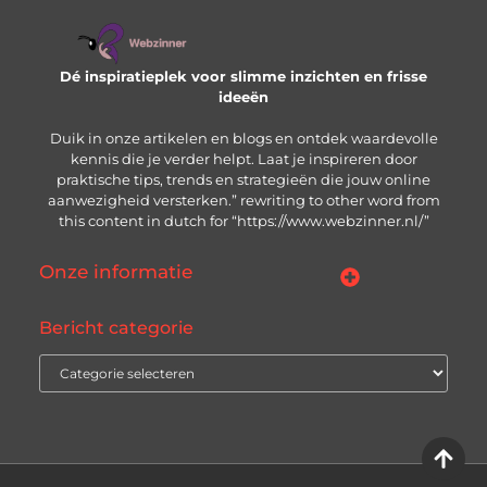
Dé inspiratieplek voor slimme inzichten en frisse
ideeën
Duik in onze artikelen en blogs en ontdek waardevolle
kennis die je verder helpt. Laat je inspireren door
praktische tips, trends en strategieën die jouw online
aanwezigheid versterken.” rewriting to other word from
this content in dutch for “https://www.webzinner.nl/”
Onze informatie
Links kopen: wat je moet weten voordat je de knop indrukt
Inkomsten genereren met jouw website: zo bouw je aan een winstgevend online platform
Bericht categorie