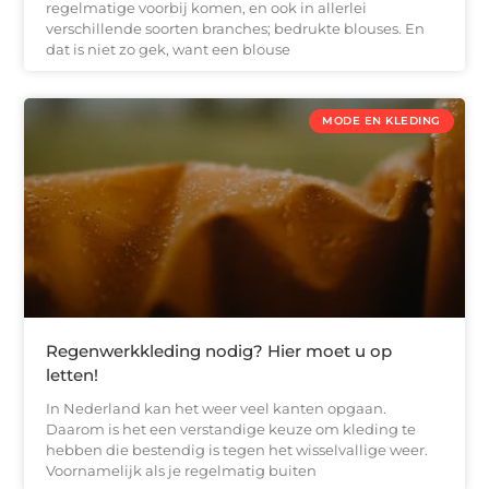
regelmatige voorbij komen, en ook in allerlei
verschillende soorten branches; bedrukte blouses. En
dat is niet zo gek, want een blouse
MODE EN KLEDING
Regenwerkkleding nodig? Hier moet u op
letten!
In Nederland kan het weer veel kanten opgaan.
Daarom is het een verstandige keuze om kleding te
hebben die bestendig is tegen het wisselvallige weer.
Voornamelijk als je regelmatig buiten