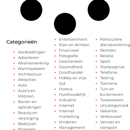
Entertainment
Particuliere
Categorieën
Eten en drinken
dienstverlenin
Financieel
Rechten
Aanbiedingen
Fotografie
Relatie
Adverteren
Geschenken
Sport
Afvalverwerking
Gezondheid
Startpaginas
Alarmsysteem
Groothandel
Telefonie
Architectuur
Hobby en vrije
Testing
Attracties
tijd
Toerisme
Auto
Horeca
Tuin en
Auto's en
Huishoudelijk
buitenleven
Motoren
Industrie
Tweewielers
Banen en
Internet
Uncategorized
opleidingen
Internet
Vakantie
Beauty en
marketing
Verbouwen
verzorging
Kinderen
Vervoer en
Bedrijven
Management
transport
Bloemen