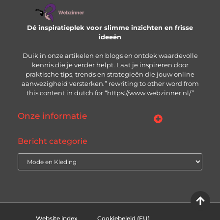
Dé inspiratieplek voor slimme inzichten en frisse
ideeën
Duik in onze artikelen en blogs en ontdek waardevolle
kennis die je verder helpt. Laat je inspireren door
praktische tips, trends en strategieën die jouw online
aanwezigheid versterken.” rewriting to other word from
this content in dutch for “https://www.webzinner.nl/”
Onze informatie
Links kopen: wat je moet weten voordat je de knop indrukt
Inkomsten genereren met jouw website: zo bouw je aan een winstgevend online platform
Bericht categorie
Website index
Cookiebeleid (EU)