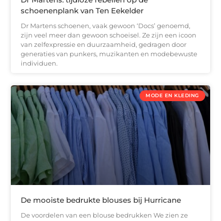
schoenenplank van Ten Eekelder
Dr Martens schoenen, vaak gewoon ‘Docs’ genoemd,
zijn veel meer dan gewoon schoeisel. Ze zijn een icoon
van zelfexpressie en duurzaamheid, gedragen door
generaties van punkers, muzikanten en modebewuste
individuen.
MODE EN KLEDING
De mooiste bedrukte blouses bij Hurricane
De voordelen van een blouse bedrukken We zien ze