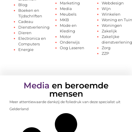
Marketing
Webdesign
Blog
Media
Wijn
Boeken en
Meubels
Winkelen
Tijdschriften
MKB
Woning en Tui
Cadeau
Mode en
Woningen
Dienstverlening
Kleding
Zakelijk
Dieren
Motor
Zakelijke
Electronica en
Onderwijs
dienstverlenin
Computers
Oog Laseren
Zorg
Energie
ZZP
Media
en beroemde
mensen
Meer attentiewaarde dankzij de foliedruk van deze specialist uit
Gelderland