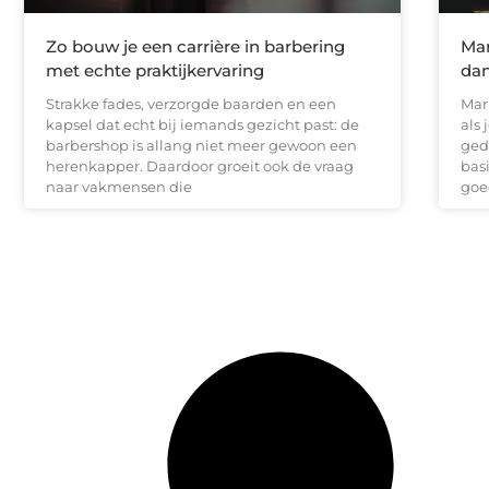
Zo bouw je een carrière in barbering
Mar
met echte praktijkervaring
dan
Strakke fades, verzorgde baarden en een
Mar
kapsel dat echt bij iemands gezicht past: de
als
barbershop is allang niet meer gewoon een
gedr
herenkapper. Daardoor groeit ook de vraag
bas
naar vakmensen die
goe