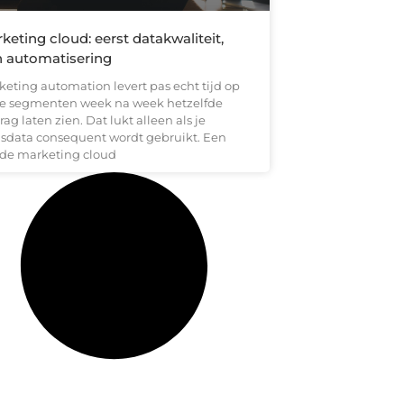
keting cloud: eerst datakwaliteit,
 automatisering
keting automation levert pas echt tijd op
 je segmenten week na week hetzelfde
ag laten zien. Dat lukt alleen als je
isdata consequent wordt gebruikt. Een
de marketing cloud