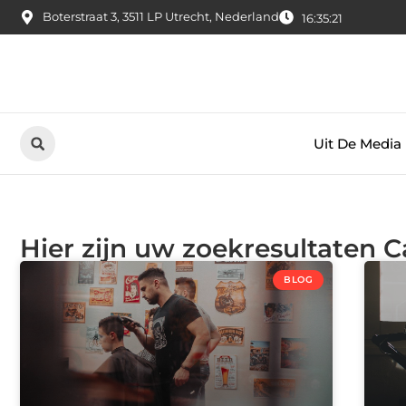
Boterstraat 3, 3511 LP Utrecht, Nederland
16:35:22
Uit De Media
Hier zijn uw zoekresultaten C
BLOG