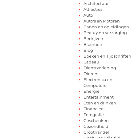
Architectuur
Attracties
Auto
Auto's en Motoren
Banen en opleidingen
Beauty en verzorging
Bedrijven
Bloemen
Blog
Boeken en Tijdschriften
Cadeau
Dienstverlening
Dieren
Electronica en
Computers
Energie
Entertainment
Eten en drinken
Financieel
Fotografie
Geschenken
Gezondheid
Groothandel
Hobby en vrije tijd