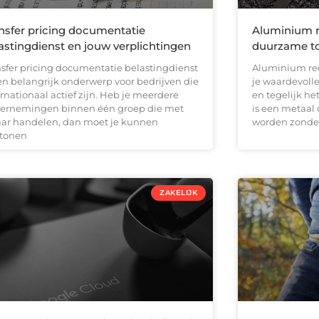
nsfer pricing documentatie
Aluminium re
astingdienst en jouw verplichtingen
duurzame t
nsfer pricing documentatie belastingdienst
Aluminium rec
een belangrijk onderwerp voor bedrijven die
je waardevoll
rnationaal actief zijn. Heb je meerdere
en tegelijk he
ernemingen binnen één groep die met
is een metaal
aar handelen, dan moet je kunnen
worden zonder
tonen
ZAKELIJK