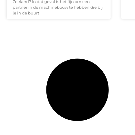
Zeeland? In dat geval is het fijn om een
partner in de machinebouw te hebben die bij
je in de buurt