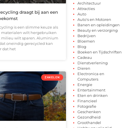
Architectuur
Attracties
cycling draagt bij aan een
Auto
oekomst
Auto's en Motoren
Banen en opleidingen
ycling is een slimme keuze als
Beauty en verzorging
e materialen wilt hergebruiken
Bedrijven
t milieu wilt sparen. Aluminium
Bloemen
 dat oneindig gerecycled kan
Blog
 dat het
Boeken en Tijdschriften
Cadeau
Dienstverlening
Dieren
Electronica en
ZAKELIJK
Computers
Energie
Entertainment
Eten en drinken
Financieel
Fotografie
Geschenken
Gezondheid
Groothandel
Hobby en vrije tijd