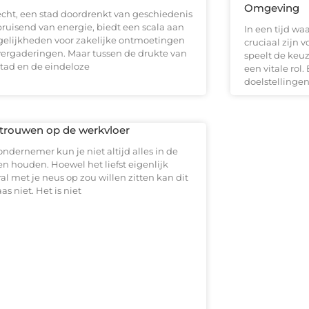
Omgeving
echt, een stad doordrenkt van geschiedenis
bruisend van energie, biedt een scala aan
In een tijd waa
elijkheden voor zakelijke ontmoetingen
cruciaal zijn 
vergaderingen. Maar tussen de drukte van
speelt de keuz
stad en de eindeloze
een vitale rol.
doelstellinge
trouwen op de werkvloer
ondernemer kun je niet altijd alles in de
en houden. Hoewel het liefst eigenlijk
al met je neus op zou willen zitten kan dit
as niet. Het is niet