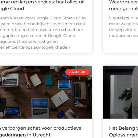
mme opslag en services: haal alles uit
Waarom een 
gle Cloud
meer gemak 
rom kiezen voor Google Cloud Storage? In
Sleutels zijn i
 wereld waarin bedrijven steeds meer data
maar waar je v
ereren, is een betrouwbare en schaalbare
de weg zitten. 
lagoplossing essentieel. Google Cloud
tas kunnen o
agebiedt flexibele, veilige en
tenefficiënte opslagmogelijkheden
ZAKELIJK
 verborgen schat voor productieve
Het Belang v
gaderingen in Utrecht
Oplossingen