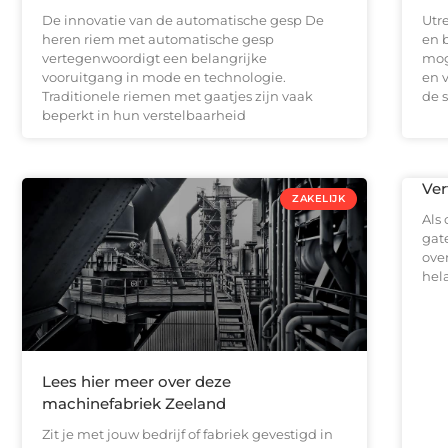
De innovatie van de automatische gesp De
Utr
heren riem met automatische gesp
en 
vertegenwoordigt een belangrijke
mog
vooruitgang in mode en technologie.
en 
Traditionele riemen met gaatjes zijn vaak
de 
beperkt in hun verstelbaarheid
Ver
ZAKELIJK
Als 
gat
over
hela
Lees hier meer over deze
machinefabriek Zeeland
Zit je met jouw bedrijf of fabriek gevestigd in