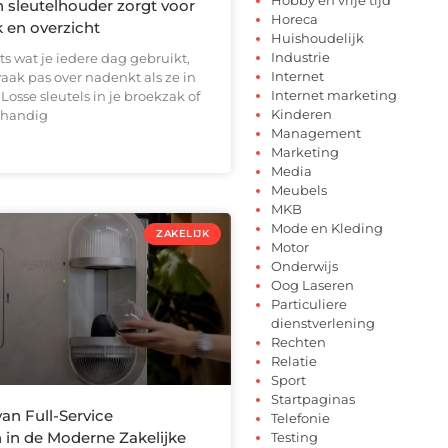
sleutelhouder zorgt voor
Horeca
en overzicht
Huishoudelijk
Industrie
ets wat je iedere dag gebruikt,
Internet
aak pas over nadenkt als ze in
Internet marketing
Losse sleutels in je broekzak of
Kinderen
nhandig
Management
Marketing
Media
Meubels
MKB
Mode en Kleding
ZAKELIJK
Motor
Onderwijs
Oog Laseren
Particuliere
dienstverlening
Rechten
Relatie
Sport
Startpaginas
an Full-Service
Telefonie
 in de Moderne Zakelijke
Testing