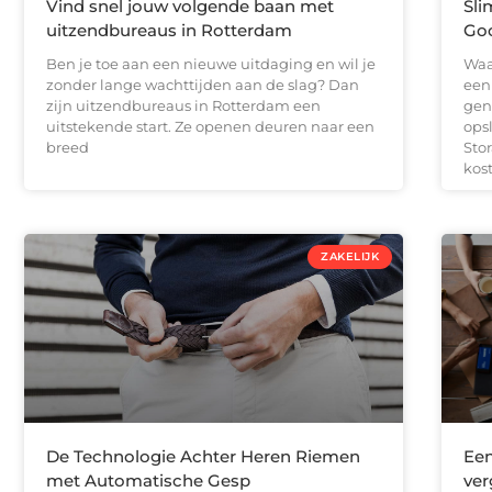
Vind snel jouw volgende baan met
Sli
uitzendbureaus in Rotterdam
Goo
Ben je toe aan een nieuwe uitdaging en wil je
Waa
zonder lange wachttijden aan de slag? Dan
een
zijn uitzendbureaus in Rotterdam een
gen
uitstekende start. Ze openen deuren naar een
ops
breed
Stor
kos
ZAKELIJK
De Technologie Achter Heren Riemen
Een
met Automatische Gesp
ver