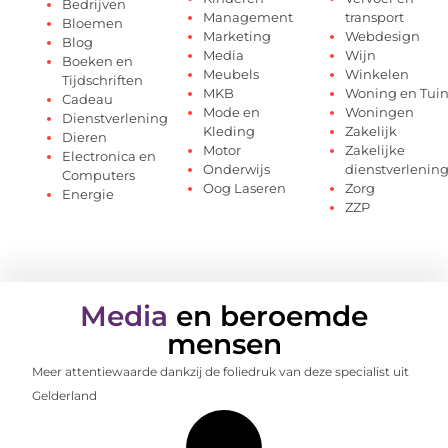
Bedrijven
Management
transport
Bloemen
Marketing
Webdesign
Blog
Media
Wijn
Boeken en
Meubels
Winkelen
Tijdschriften
MKB
Woning en Tui
Cadeau
Mode en
Woningen
Dienstverlening
Kleding
Zakelijk
Dieren
Motor
Zakelijke
Electronica en
Onderwijs
dienstverlenin
Computers
Oog Laseren
Zorg
Energie
ZZP
Media
en beroemde
mensen
Meer attentiewaarde dankzij de foliedruk van deze specialist uit
Gelderland