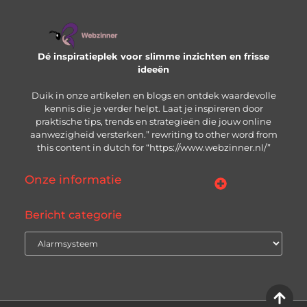
Dé inspiratieplek voor slimme inzichten en frisse
ideeën
Duik in onze artikelen en blogs en ontdek waardevolle
kennis die je verder helpt. Laat je inspireren door
praktische tips, trends en strategieën die jouw online
aanwezigheid versterken.” rewriting to other word from
this content in dutch for “https://www.webzinner.nl/”
Onze informatie
Links kopen: wat je moet weten voordat je de knop indrukt
Inkomsten genereren met jouw website: zo bouw je aan een winstgevend online platform
Bericht categorie