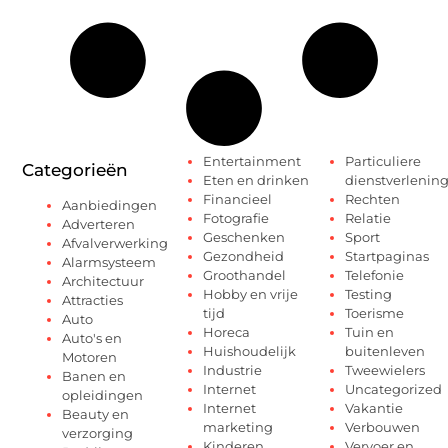
Entertainment
Particuliere
Categorieën
Eten en drinken
dienstverlenin
Financieel
Rechten
Aanbiedingen
Fotografie
Relatie
Adverteren
Geschenken
Sport
Afvalverwerking
Gezondheid
Startpaginas
Alarmsysteem
Groothandel
Telefonie
Architectuur
Hobby en vrije
Testing
Attracties
tijd
Toerisme
Auto
Horeca
Tuin en
Auto's en
Huishoudelijk
buitenleven
Motoren
Industrie
Tweewielers
Banen en
Internet
Uncategorized
opleidingen
Internet
Vakantie
Beauty en
marketing
Verbouwen
verzorging
Kinderen
Vervoer en