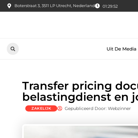
Boterstraat 3, 3511 LP Utrecht, Nederland
01:29:53
Uit De Media
Transfer pricing do
belastingdienst en 
Gepubliceerd Door: Webzinner
ZAKELIJK