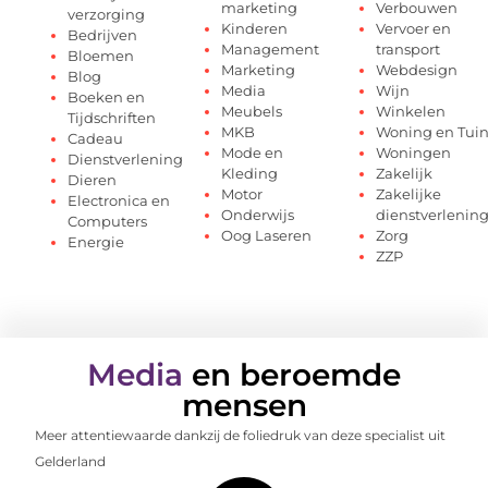
marketing
Verbouwen
verzorging
Kinderen
Vervoer en
Bedrijven
Management
transport
Bloemen
Marketing
Webdesign
Blog
Media
Wijn
Boeken en
Meubels
Winkelen
Tijdschriften
MKB
Woning en Tui
Cadeau
Mode en
Woningen
Dienstverlening
Kleding
Zakelijk
Dieren
Motor
Zakelijke
Electronica en
Onderwijs
dienstverlenin
Computers
Oog Laseren
Zorg
Energie
ZZP
Media
en beroemde
mensen
Meer attentiewaarde dankzij de foliedruk van deze specialist uit
Gelderland