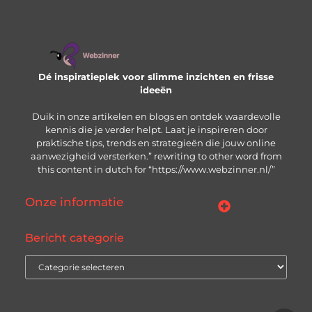
Dé inspiratieplek voor slimme inzichten en frisse
ideeën
Duik in onze artikelen en blogs en ontdek waardevolle
kennis die je verder helpt. Laat je inspireren door
praktische tips, trends en strategieën die jouw online
aanwezigheid versterken.” rewriting to other word from
this content in dutch for “https://www.webzinner.nl/”
Onze informatie
Links kopen: wat je moet weten voordat je de knop indrukt
Inkomsten genereren met jouw website: zo bouw je aan een winstgevend online platform
Bericht categorie