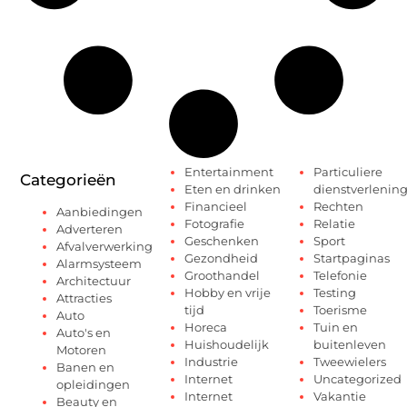
Entertainment
Particuliere
Categorieën
Eten en drinken
dienstverlenin
Financieel
Rechten
Aanbiedingen
Fotografie
Relatie
Adverteren
Geschenken
Sport
Afvalverwerking
Gezondheid
Startpaginas
Alarmsysteem
Groothandel
Telefonie
Architectuur
Hobby en vrije
Testing
Attracties
tijd
Toerisme
Auto
Horeca
Tuin en
Auto's en
Huishoudelijk
buitenleven
Motoren
Industrie
Tweewielers
Banen en
Internet
Uncategorized
opleidingen
Internet
Vakantie
Beauty en