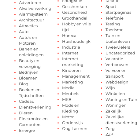
Fotografie
Relatie
Adverteren
Geschenken
Sport
Afvalverwerking
Gezondheid
Startpaginas
Alarmsysteem
Groothandel
Telefonie
Architectuur
Hobby en vrije
Testing
Attracties
tijd
Toerisme
Auto
Horeca
Tuin en
Auto's en
Huishoudelijk
buitenleven
Motoren
Industrie
Tweewielers
Banen en
Internet
Uncategorized
opleidingen
Internet
Vakantie
Beauty en
marketing
Verbouwen
verzorging
Kinderen
Vervoer en
Bedrijven
Management
transport
Bloemen
Marketing
Webdesign
Blog
Media
Wijn
Boeken en
Meubels
Winkelen
Tijdschriften
MKB
Woning en Tui
Cadeau
Mode en
Woningen
Dienstverlening
Kleding
Zakelijk
Dieren
Motor
Zakelijke
Electronica en
Onderwijs
dienstverlenin
Computers
Oog Laseren
Zorg
Energie
ZZP