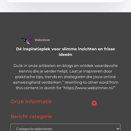
Dé inspiratieplek voor slimme inzichten en frisse
ideeën
Duik in onze artikelen en blogs en ontdek waardevolle
kennis die je verder helpt. Laat je inspireren door
praktische tips, trends en strategieën die jouw online
aanwezigheid versterken.” rewriting to other word from
this content in dutch for “https://www.webzinner.nl/”
Onze informatie
Links kopen: wat je moet weten voordat je de knop indrukt
Inkomsten genereren met jouw website: zo bouw je aan een winstgevend online platform
Bericht categorie