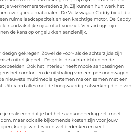
 dat je werknemers tevreden zijn. Zij kunnen hun werk het
ben over goede materialen. De Volkswagen Caddy biedt die
t een ruime laadcapaciteit en een krachtige motor. De Caddy
le noodzakelijke rijcomfort voorziet. Vier airbags zijn
nen de kans op ongelukken aanzienlijk.
design gekregen. Zowel de voor- als de achterzijde zijn
h uiterlijk geeft. De grille, de achterlichten en de
voorbeelden. Ook het interieur heeft mooie aanpassingen
gens het comfort en de uitstraling van een personenwagen
en de nieuwste multimedia systemen maken samen met een
f. Uiteraard alles met de hoogwaardige afwerking die je van
je je realiseren dat je het hele aankoopbedrag zelf moet
endom, maar ook alle bijkomende kosten zijn voor jouw
lopen, kun je van tevoren wel bedenken en veel