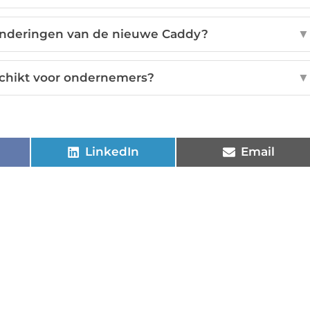
anderingen van de nieuwe Caddy?
▼
schikt voor ondernemers?
▼
LinkedIn
Email