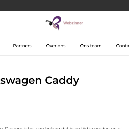
Partners
Over ons
Ons team
Conta
Volkswagen Caddy
n. Daarom is het van belang dat je op tijd je producten of