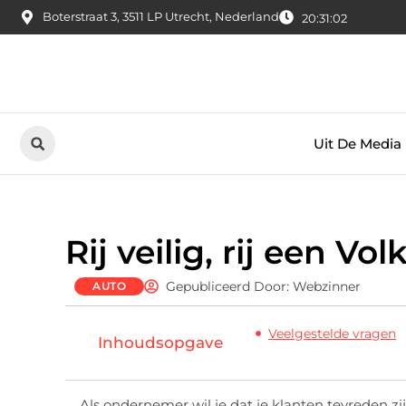
Boterstraat 3, 3511 LP Utrecht, Nederland
20:31:03
Uit De Media
Rij veilig, rij een 
Gepubliceerd Door: Webzinner
AUTO
Veelgestelde vragen
Inhoudsopgave
Als ondernemer wil je dat je klanten tevreden zij