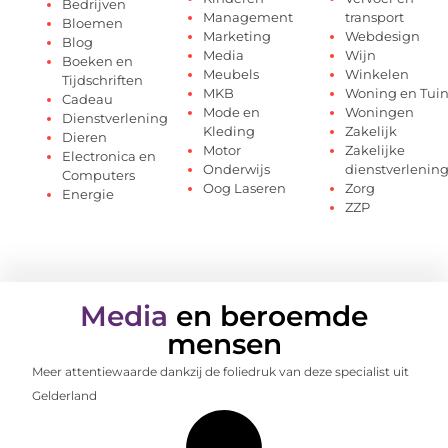
Bedrijven
Management
transport
Bloemen
Marketing
Webdesign
Blog
Media
Wijn
Boeken en
Meubels
Winkelen
Tijdschriften
MKB
Woning en Tui
Cadeau
Mode en
Woningen
Dienstverlening
Kleding
Zakelijk
Dieren
Motor
Zakelijke
Electronica en
Onderwijs
dienstverlenin
Computers
Oog Laseren
Zorg
Energie
ZZP
Media
en beroemde
mensen
Meer attentiewaarde dankzij de foliedruk van deze specialist uit
Gelderland