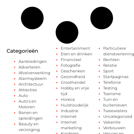
Entertainment
Particuliere
Categorieën
Eten en drinken
dienstverlenin
Financieel
Rechten
Aanbiedingen
Fotografie
Relatie
Adverteren
Geschenken
Sport
Afvalverwerking
Gezondheid
Startpaginas
Alarmsysteem
Groothandel
Telefonie
Architectuur
Hobby en vrije
Testing
Attracties
tijd
Toerisme
Auto
Horeca
Tuin en
Auto's en
Huishoudelijk
buitenleven
Motoren
Industrie
Tweewielers
Banen en
Internet
Uncategorized
opleidingen
Internet
Vakantie
Beauty en
marketing
Verbouwen
verzorging
Kinderen
Vervoer en