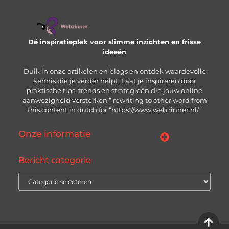
Dé inspiratieplek voor slimme inzichten en frisse
ideeën
Duik in onze artikelen en blogs en ontdek waardevolle
kennis die je verder helpt. Laat je inspireren door
praktische tips, trends en strategieën die jouw online
aanwezigheid versterken.” rewriting to other word from
this content in dutch for “https://www.webzinner.nl/”
Onze informatie
Links kopen: wat je moet weten voordat je de knop indrukt
Inkomsten genereren met jouw website: zo bouw je aan een winstgevend online platform
Bericht categorie