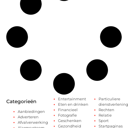
Entertainment
Particuliere
Categorieën
Eten en drinken
dienstverlenin
Financieel
Rechten
Aanbiedingen
Fotografie
Relatie
Adverteren
Geschenken
Sport
Afvalverwerking
Gezondheid
Startpaginas
Alarmsysteem