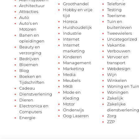
Groothandel
Telefonie
Architectuur
Hobby en vrije
Testing
Attracties
tijd
Toerisme
Auto
Horeca
Tuin en
Auto's en
Huishoudelijk
buitenleven
Motoren
Industrie
Tweewielers
Banen en
Internet
Uncategorized
opleidingen
Internet
Vakantie
Beauty en
marketing
Verbouwen
verzorging
Kinderen
Vervoer en
Bedrijven
Management
transport
Bloemen
Marketing
Webdesign
Blog
Media
Wijn
Boeken en
Meubels
Winkelen
Tijdschriften
MKB
Woning en Tui
Cadeau
Mode en
Woningen
Dienstverlening
Kleding
Zakelijk
Dieren
Motor
Zakelijke
Electronica en
Onderwijs
dienstverlenin
Computers
Oog Laseren
Zorg
Energie
ZZP