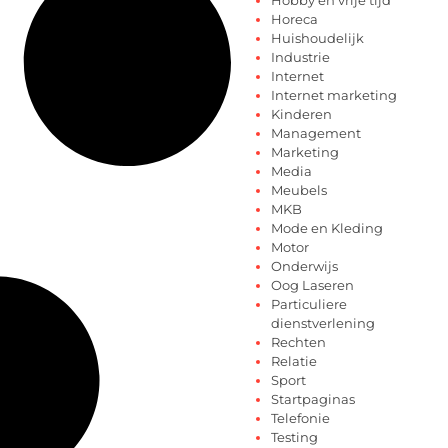
Horeca
Huishoudelijk
Industrie
Internet
Internet marketing
Kinderen
Management
Marketing
Media
Meubels
MKB
Mode en Kleding
Motor
Onderwijs
Oog Laseren
Particuliere
dienstverlening
Rechten
Relatie
Sport
Startpaginas
Telefonie
Testing