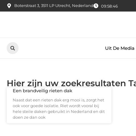
Boterstraat 3, 3511 LP Utrecht, Nederland
09:58:47
Uit De Media
Hier zijn uw zoekresultaten Ta
Een brandveilig rieten dak
Naast dat een rieten dak erg mooi is, zorgt het
ook voor goede isolatie. Riet wordt vooral bij
hele steile daken gebruikt in Nederland en dit
doen ze dan ook