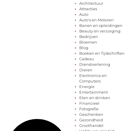
Architectuur
Attracties
Auto
Auto's en Motoren
Banen en opleidingen
Beauty en verzorging
Bedrijven
Bloemen
Blog
Boeken en Tijdschriften
Cadeau
Dienstverlening
Dieren
Electronica en
Computers
Energie
Entertainment
Eten en drinken
Financieel
Fotografie
Geschenken
Gezondheid
Groothandel
Hobby en vrije tijd