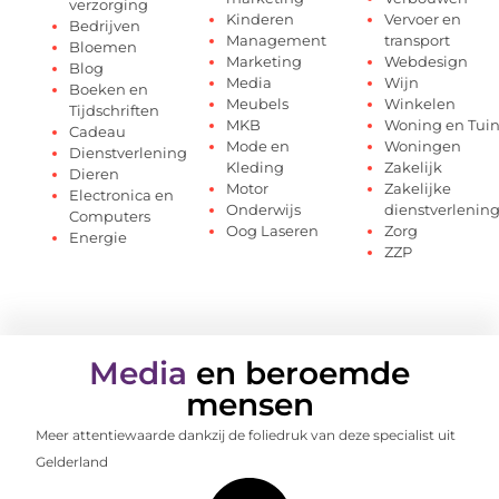
verzorging
Kinderen
Vervoer en
Bedrijven
Management
transport
Bloemen
Marketing
Webdesign
Blog
Media
Wijn
Boeken en
Meubels
Winkelen
Tijdschriften
MKB
Woning en Tui
Cadeau
Mode en
Woningen
Dienstverlening
Kleding
Zakelijk
Dieren
Motor
Zakelijke
Electronica en
Onderwijs
dienstverlenin
Computers
Oog Laseren
Zorg
Energie
ZZP
Media
en beroemde
mensen
Meer attentiewaarde dankzij de foliedruk van deze specialist uit
Gelderland