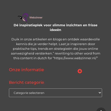
Dé inspiratieplek voor slimme inzichten en frisse
ideeën
Duik in onze artikelen en blogs en ontdek waardevolle
kennis die je verder helpt. Laat je inspireren door
praktische tips, trends en strategieën die jouw online
aanwezigheid versterken.” rewriting to other word from
this content in dutch for “https://www.webzinner.nl/”
Onze informatie
Links kopen: wat je moet weten voordat je de knop indrukt
Inkomsten genereren met jouw website: zo bouw je aan een winstgevend online platform
Bericht categorie