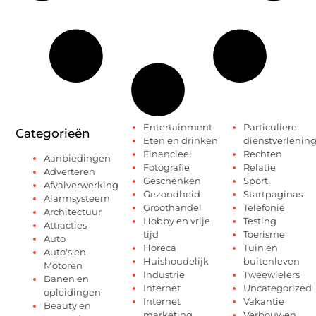
Entertainment
Particuliere
Categorieën
Eten en drinken
dienstverlenin
Financieel
Rechten
Aanbiedingen
Fotografie
Relatie
Adverteren
Geschenken
Sport
Afvalverwerking
Gezondheid
Startpaginas
Alarmsysteem
Groothandel
Telefonie
Architectuur
Hobby en vrije
Testing
Attracties
tijd
Toerisme
Auto
Horeca
Tuin en
Auto's en
Huishoudelijk
buitenleven
Motoren
Industrie
Tweewielers
Banen en
Internet
Uncategorized
opleidingen
Internet
Vakantie
Beauty en
marketing
Verbouwen