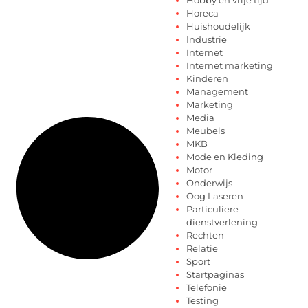
Horeca
Huishoudelijk
Industrie
Internet
Internet marketing
Kinderen
Management
Marketing
Media
Meubels
MKB
Mode en Kleding
Motor
Onderwijs
Oog Laseren
Particuliere
dienstverlening
Rechten
Relatie
Sport
Startpaginas
Telefonie
Testing