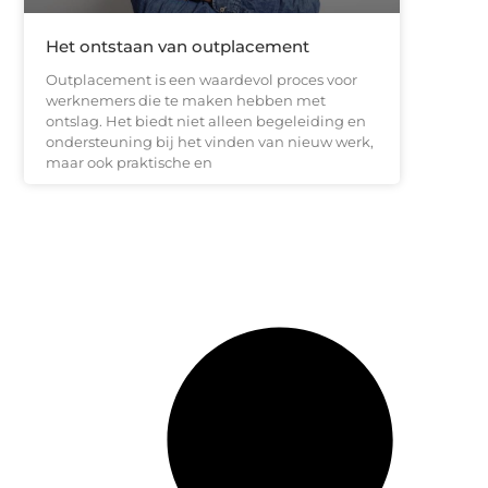
Het ontstaan van outplacement
Outplacement is een waardevol proces voor
werknemers die te maken hebben met
ontslag. Het biedt niet alleen begeleiding en
ondersteuning bij het vinden van nieuw werk,
maar ook praktische en