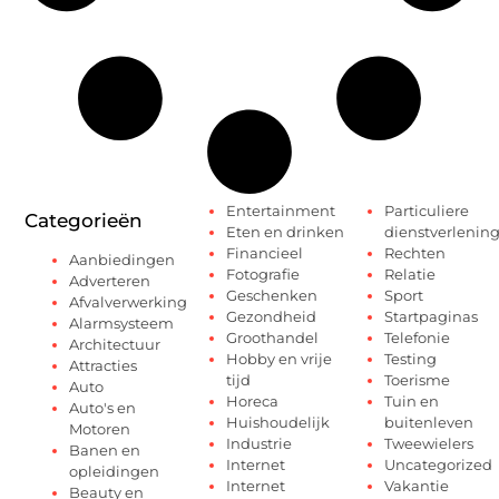
Entertainment
Particuliere
Categorieën
Eten en drinken
dienstverlenin
Financieel
Rechten
Aanbiedingen
Fotografie
Relatie
Adverteren
Geschenken
Sport
Afvalverwerking
Gezondheid
Startpaginas
Alarmsysteem
Groothandel
Telefonie
Architectuur
Hobby en vrije
Testing
Attracties
tijd
Toerisme
Auto
Horeca
Tuin en
Auto's en
Huishoudelijk
buitenleven
Motoren
Industrie
Tweewielers
Banen en
Internet
Uncategorized
opleidingen
Internet
Vakantie
Beauty en