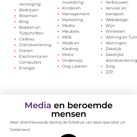
marketing
Verbouwen
verzorging
Kinderen
Vervoer en
Bedrijven
Management
transport
Bloemen
Marketing
Webdesign
Blog
Media
Wijn
Boeken en
Meubels
Winkelen
Tijdschriften
MKB
Woning en Tui
Cadeau
Mode en
Woningen
Dienstverlening
Kleding
Zakelijk
Dieren
Motor
Zakelijke
Electronica en
Onderwijs
dienstverlenin
Computers
Oog Laseren
Zorg
Energie
ZZP
Media
en beroemde
mensen
Meer attentiewaarde dankzij de foliedruk van deze specialist uit
Gelderland