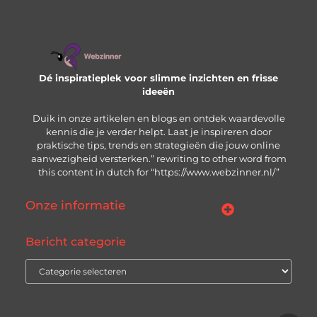
Dé inspiratieplek voor slimme inzichten en frisse
ideeën
Duik in onze artikelen en blogs en ontdek waardevolle
kennis die je verder helpt. Laat je inspireren door
praktische tips, trends en strategieën die jouw online
aanwezigheid versterken.” rewriting to other word from
this content in dutch for “https://www.webzinner.nl/”
Onze informatie
Links kopen: wat je moet weten voordat je de knop indrukt
Inkomsten genereren met jouw website: zo bouw je aan een winstgevend online platform
Bericht categorie