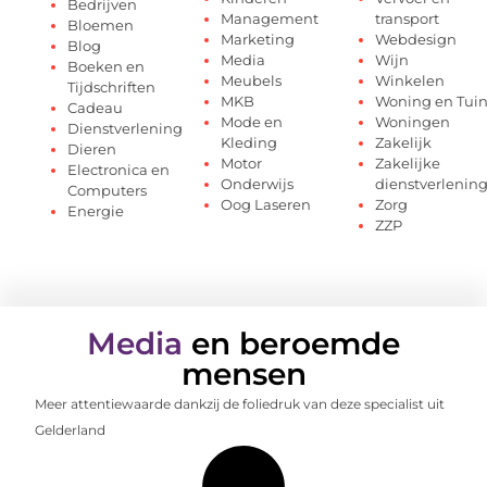
Bedrijven
Management
transport
Bloemen
Marketing
Webdesign
Blog
Media
Wijn
Boeken en
Meubels
Winkelen
Tijdschriften
MKB
Woning en Tui
Cadeau
Mode en
Woningen
Dienstverlening
Kleding
Zakelijk
Dieren
Motor
Zakelijke
Electronica en
Onderwijs
dienstverlenin
Computers
Oog Laseren
Zorg
Energie
ZZP
Media
en beroemde
mensen
Meer attentiewaarde dankzij de foliedruk van deze specialist uit
Gelderland