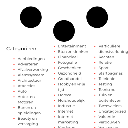
Entertainment
Particuliere
Categorieën
Eten en drinken
dienstverlenin
Financieel
Rechten
Aanbiedingen
Fotografie
Relatie
Adverteren
Geschenken
Sport
Afvalverwerking
Gezondheid
Startpaginas
Alarmsysteem
Groothandel
Telefonie
Architectuur
Hobby en vrije
Testing
Attracties
tijd
Toerisme
Auto
Horeca
Tuin en
Auto's en
Huishoudelijk
buitenleven
Motoren
Industrie
Tweewielers
Banen en
Internet
Uncategorized
opleidingen
Internet
Vakantie
Beauty en
marketing
Verbouwen
verzorging
Kinderen
Vervoer en