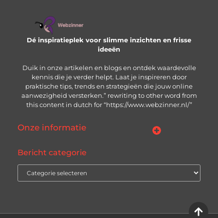
Dé inspiratieplek voor slimme inzichten en frisse
ideeën
Duik in onze artikelen en blogs en ontdek waardevolle
kennis die je verder helpt. Laat je inspireren door
praktische tips, trends en strategieën die jouw online
aanwezigheid versterken.” rewriting to other word from
this content in dutch for “https://www.webzinner.nl/”
Onze informatie
Links kopen: wat je moet weten voordat je de knop indrukt
Inkomsten genereren met jouw website: zo bouw je aan een winstgevend online platform
Bericht categorie