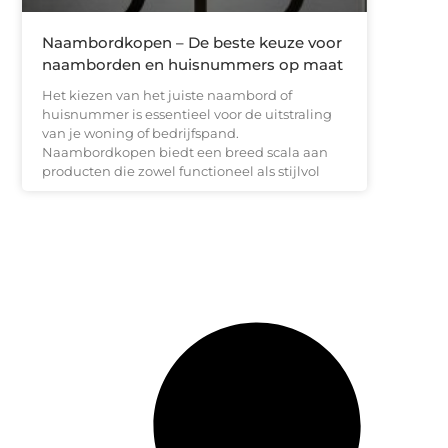
Naambordkopen – De beste keuze voor
naamborden en huisnummers op maat
Het kiezen van het juiste naambord of
huisnummer is essentieel voor de uitstraling
van je woning of bedrijfspand.
Naambordkopen biedt een breed scala aan
producten die zowel functioneel als stijlvol