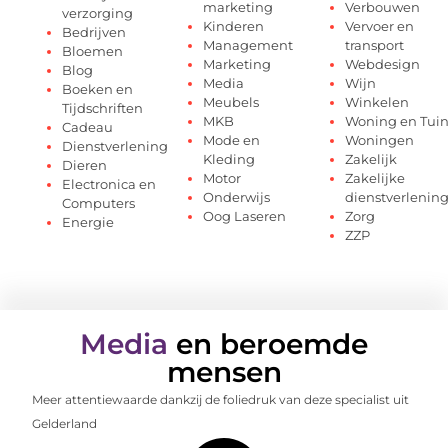
marketing
Verbouwen
verzorging
Kinderen
Vervoer en
Bedrijven
Management
transport
Bloemen
Marketing
Webdesign
Blog
Media
Wijn
Boeken en
Meubels
Winkelen
Tijdschriften
MKB
Woning en Tui
Cadeau
Mode en
Woningen
Dienstverlening
Kleding
Zakelijk
Dieren
Motor
Zakelijke
Electronica en
Onderwijs
dienstverlenin
Computers
Oog Laseren
Zorg
Energie
ZZP
Media
en beroemde
mensen
Meer attentiewaarde dankzij de foliedruk van deze specialist uit
Gelderland