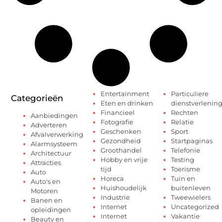
Entertainment
Particuliere
Categorieën
Eten en drinken
dienstverlenin
Financieel
Rechten
Aanbiedingen
Fotografie
Relatie
Adverteren
Geschenken
Sport
Afvalverwerking
Gezondheid
Startpaginas
Alarmsysteem
Groothandel
Telefonie
Architectuur
Hobby en vrije
Testing
Attracties
tijd
Toerisme
Auto
Horeca
Tuin en
Auto's en
Huishoudelijk
buitenleven
Motoren
Industrie
Tweewielers
Banen en
Internet
Uncategorized
opleidingen
Internet
Vakantie
Beauty en