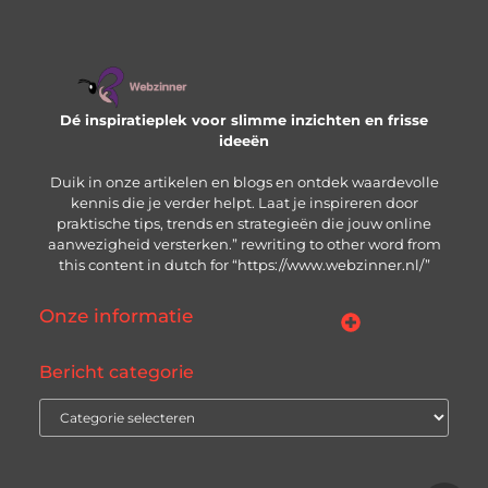
Dé inspiratieplek voor slimme inzichten en frisse
ideeën
Duik in onze artikelen en blogs en ontdek waardevolle
kennis die je verder helpt. Laat je inspireren door
praktische tips, trends en strategieën die jouw online
aanwezigheid versterken.” rewriting to other word from
this content in dutch for “https://www.webzinner.nl/”
Onze informatie
Links kopen: wat je moet weten voordat je de knop indrukt
Inkomsten genereren met jouw website: zo bouw je aan een winstgevend online platform
Bericht categorie