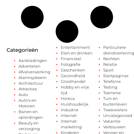
Entertainment
Particuliere
Categorieën
Eten en drinken
dienstverlenin
Financieel
Rechten
Aanbiedingen
Fotografie
Relatie
Adverteren
Geschenken
Sport
Afvalverwerking
Gezondheid
Startpaginas
Alarmsysteem
Groothandel
Telefonie
Architectuur
Hobby en vrije
Testing
Attracties
tijd
Toerisme
Auto
Horeca
Tuin en
Auto's en
Huishoudelijk
buitenleven
Motoren
Industrie
Tweewielers
Banen en
Internet
Uncategorized
opleidingen
Internet
Vakantie
Beauty en
marketing
Verbouwen
verzorging
Kinderen
Vervoer en