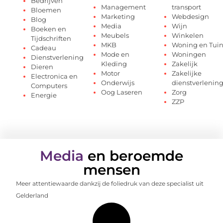
Bedrijven
Management
transport
Bloemen
Marketing
Webdesign
Blog
Media
Wijn
Boeken en
Meubels
Winkelen
Tijdschriften
MKB
Woning en Tui
Cadeau
Mode en
Woningen
Dienstverlening
Kleding
Zakelijk
Dieren
Motor
Zakelijke
Electronica en
Onderwijs
dienstverlenin
Computers
Oog Laseren
Zorg
Energie
ZZP
Media
en beroemde
mensen
Meer attentiewaarde dankzij de foliedruk van deze specialist uit
Gelderland