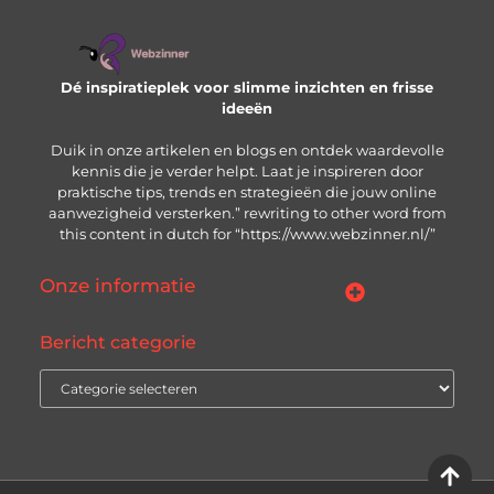
Dé inspiratieplek voor slimme inzichten en frisse
ideeën
Duik in onze artikelen en blogs en ontdek waardevolle
kennis die je verder helpt. Laat je inspireren door
praktische tips, trends en strategieën die jouw online
aanwezigheid versterken.” rewriting to other word from
this content in dutch for “https://www.webzinner.nl/”
Onze informatie
Links kopen: wat je moet weten voordat je de knop indrukt
Inkomsten genereren met jouw website: zo bouw je aan een winstgevend online platform
Bericht categorie