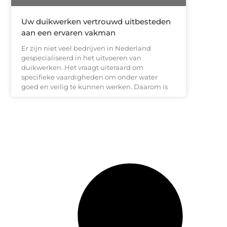
Uw duikwerken vertrouwd uitbesteden
aan een ervaren vakman
Er zijn niet veel bedrijven in Nederland
gespecialiseerd in het uitvoeren van
duikwerken. Het vraagt uiteraard om
specifieke vaardigheden om onder water
goed en veilig te kunnen werken. Daarom is