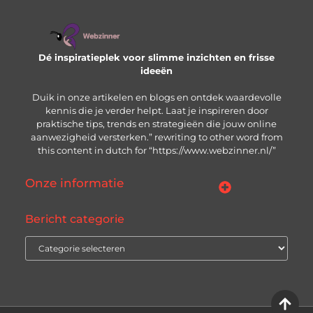
Dé inspiratieplek voor slimme inzichten en frisse
ideeën
Duik in onze artikelen en blogs en ontdek waardevolle
kennis die je verder helpt. Laat je inspireren door
praktische tips, trends en strategieën die jouw online
aanwezigheid versterken.” rewriting to other word from
this content in dutch for “https://www.webzinner.nl/”
Onze informatie
Links kopen: wat je moet weten voordat je de knop indrukt
Inkomsten genereren met jouw website: zo bouw je aan een winstgevend online platform
Bericht categorie