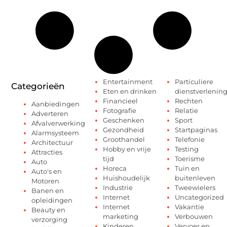
Entertainment
Particuliere
Categorieën
Eten en drinken
dienstverlenin
Financieel
Rechten
Aanbiedingen
Fotografie
Relatie
Adverteren
Geschenken
Sport
Afvalverwerking
Gezondheid
Startpaginas
Alarmsysteem
Groothandel
Telefonie
Architectuur
Hobby en vrije
Testing
Attracties
tijd
Toerisme
Auto
Horeca
Tuin en
Auto's en
Huishoudelijk
buitenleven
Motoren
Industrie
Tweewielers
Banen en
Internet
Uncategorized
opleidingen
Internet
Vakantie
Beauty en
marketing
Verbouwen
verzorging
Kinderen
Vervoer en