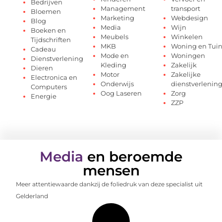
Bedrijven
Management
transport
Bloemen
Marketing
Webdesign
Blog
Media
Wijn
Boeken en
Meubels
Winkelen
Tijdschriften
MKB
Woning en Tui
Cadeau
Mode en
Woningen
Dienstverlening
Kleding
Zakelijk
Dieren
Motor
Zakelijke
Electronica en
Onderwijs
dienstverlenin
Computers
Oog Laseren
Zorg
Energie
ZZP
Media
en beroemde
mensen
Meer attentiewaarde dankzij de foliedruk van deze specialist uit
Gelderland