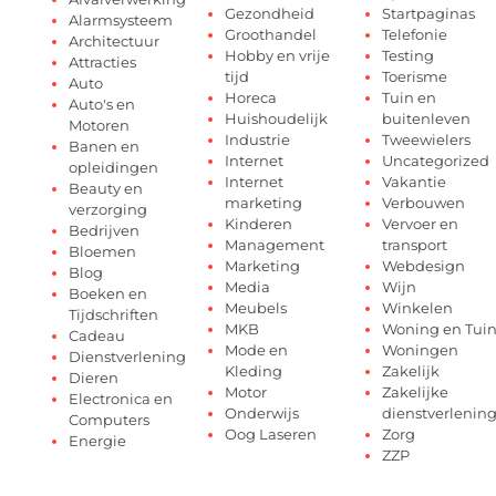
Gezondheid
Startpaginas
Alarmsysteem
Groothandel
Telefonie
Architectuur
Hobby en vrije
Testing
Attracties
tijd
Toerisme
Auto
Horeca
Tuin en
Auto's en
Huishoudelijk
buitenleven
Motoren
Industrie
Tweewielers
Banen en
Internet
Uncategorized
opleidingen
Internet
Vakantie
Beauty en
marketing
Verbouwen
verzorging
Kinderen
Vervoer en
Bedrijven
Management
transport
Bloemen
Marketing
Webdesign
Blog
Media
Wijn
Boeken en
Meubels
Winkelen
Tijdschriften
MKB
Woning en Tui
Cadeau
Mode en
Woningen
Dienstverlening
Kleding
Zakelijk
Dieren
Motor
Zakelijke
Electronica en
Onderwijs
dienstverlenin
Computers
Oog Laseren
Zorg
Energie
ZZP