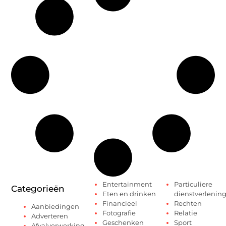
Entertainment
Particuliere
Categorieën
Eten en drinken
dienstverlenin
Financieel
Rechten
Aanbiedingen
Fotografie
Relatie
Adverteren
Geschenken
Sport
Afvalverwerking