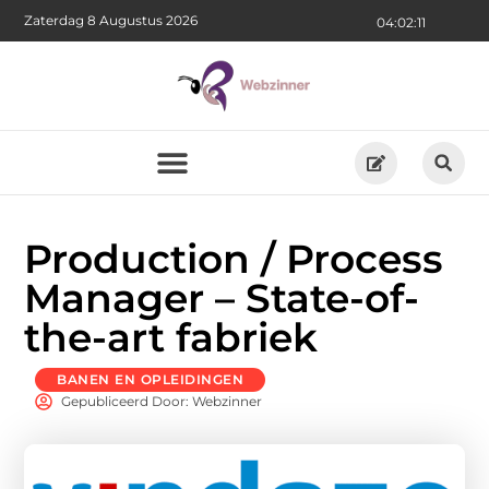
Zaterdag 8 Augustus 2026
04:02:12
Production / Process
Manager – State-of-
the-art fabriek
BANEN EN OPLEIDINGEN
Gepubliceerd Door: Webzinner