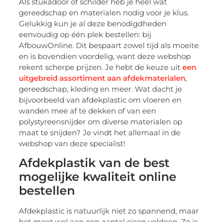
Als stukadoor of schilder heb je heel wat
gereedschap en materialen nodig voor je klus.
Gelukkig kun je al deze benodigdheden
eenvoudig op één plek bestellen: bij
AfbouwOnline. Dit bespaart zowel tijd als moeite
en is bovendien voordelig, want deze webshop
rekent scherpe prijzen. Je hebt de keuze uit
een
uitgebreid assortiment aan afdekmaterialen
,
gereedschap, kleding en meer. Wat dacht je
bijvoorbeeld van afdekplastic om vloeren en
wanden mee af te dekken of van een
polystyreensnijder om diverse materialen op
maat te snijden? Je vindt het allemaal in de
webshop van deze specialist!
Afdekplastik van de best
mogelijke kwaliteit online
bestellen
Afdekplastic is natuurlijk niet zo spannend, maar
het moet wel aan een aantal eisen voldoen. Zo is