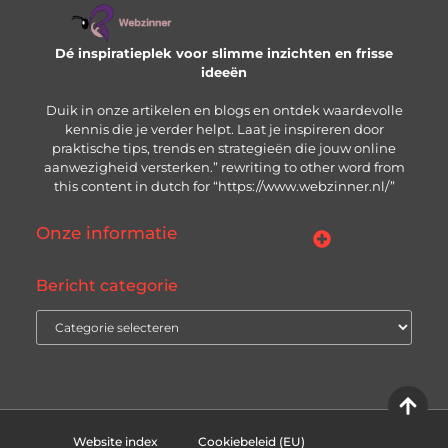
Dé inspiratieplek voor slimme inzichten en frisse
ideeën
Duik in onze artikelen en blogs en ontdek waardevolle
kennis die je verder helpt. Laat je inspireren door
praktische tips, trends en strategieën die jouw online
aanwezigheid versterken.” rewriting to other word from
this content in dutch for “https://www.webzinner.nl/”
Onze informatie
Links kopen: wat je moet weten voordat je de knop indrukt
Inkomsten genereren met jouw website: zo bouw je aan een winstgevend online platform
Bericht categorie
Website index
Cookiebeleid (EU)