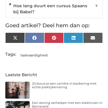
Hoe lang duurt een cursus Spaans
▼
bij Babel?
Goed artikel? Deel hem dan op:
X
Facebook
Pinterest
LinkedIn
Email
(Twitter)
Tags:
taalvaardigheid
Laatste Bericht
Zo bouw je een carrière in barbering met
echte praktijkervaring
Een storing verhelpen met een elektricien in
Barneveld