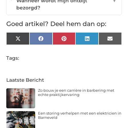
Wanneer wordt mijn ontbijt
▼
bezorgd?
Goed artikel? Deel hem dan op:
X
Facebook
Pinterest
LinkedIn
Email
(Twitter)
Tags:
Laatste Bericht
Zo bouw je een carrière in barbering met
echte praktijkervaring
Een storing verhelpen met een elektricien in
Barneveld