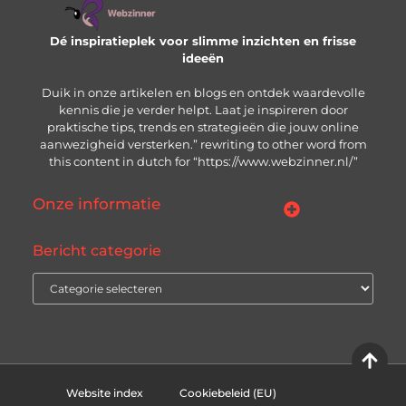
Dé inspiratieplek voor slimme inzichten en frisse
ideeën
Duik in onze artikelen en blogs en ontdek waardevolle
kennis die je verder helpt. Laat je inspireren door
praktische tips, trends en strategieën die jouw online
aanwezigheid versterken.” rewriting to other word from
this content in dutch for “https://www.webzinner.nl/”
Onze informatie
Links kopen: wat je moet weten voordat je de knop indrukt
Inkomsten genereren met jouw website: zo bouw je aan een winstgevend online platform
Bericht categorie
Website index
Cookiebeleid (EU)