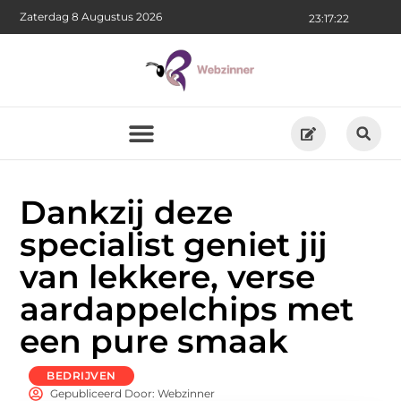
Zaterdag 8 Augustus 2026
23:17:23
Dankzij deze
specialist geniet jij
van lekkere, verse
aardappelchips met
een pure smaak
BEDRIJVEN
Gepubliceerd Door: Webzinner