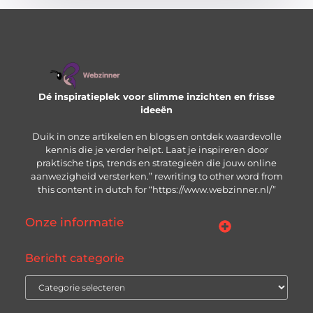
Dé inspiratieplek voor slimme inzichten en frisse
ideeën
Duik in onze artikelen en blogs en ontdek waardevolle
kennis die je verder helpt. Laat je inspireren door
praktische tips, trends en strategieën die jouw online
aanwezigheid versterken.” rewriting to other word from
this content in dutch for “https://www.webzinner.nl/”
Onze informatie
Links kopen: wat je moet weten voordat je de knop indrukt
Inkomsten genereren met jouw website: zo bouw je aan een winstgevend online platform
Bericht categorie