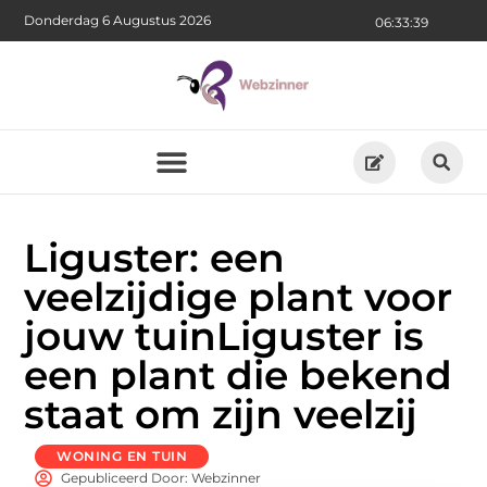
Donderdag 6 Augustus 2026
06:33:40
Liguster: een
veelzijdige plant voor
jouw tuinLiguster is
een plant die bekend
staat om zijn veelzij
WONING EN TUIN
Gepubliceerd Door: Webzinner