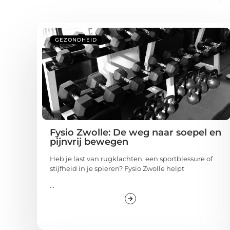
GEZONDHEID
Fysio Zwolle: De weg naar soepel en
pijnvrij bewegen
Heb je last van rugklachten, een sportblessure of
stijfheid in je spieren? Fysio Zwolle helpt
...