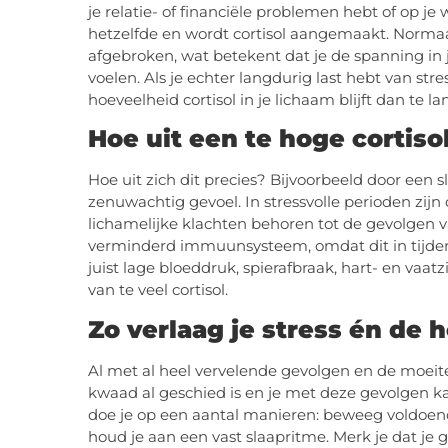
je relatie- of financiële problemen hebt of op j
hetzelfde en wordt cortisol aangemaakt. Normaa
afgebroken, wat betekent dat je de spanning in je
voelen. Als je echter langdurig last hebt van str
hoeveelheid cortisol in je lichaam blijft dan te la
Hoe uit een te hoge cortiso
Hoe uit zich dit precies? Bijvoorbeeld door een 
zenuwachtig gevoel. In stressvolle perioden zi
lichamelijke klachten behoren tot de gevolgen v
verminderd immuunsysteem, omdat dit in tijden 
juist lage bloeddruk, spierafbraak, hart- en vaa
van te veel cortisol.
Zo verlaag je stress én de 
Al met al heel vervelende gevolgen en de moei
kwaad al geschied is en je met deze gevolgen ka
doe je op een aantal manieren: beweeg voldoend
houd je aan een vast slaapritme. Merk je dat je