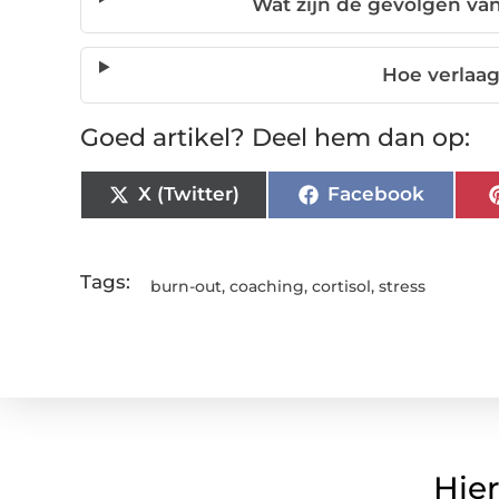
Wat zijn de gevolgen va
Hoe verlaag 
Goed artikel? Deel hem dan op:
X (Twitter)
Facebook
Tags:
burn-out
,
coaching
,
cortisol
,
stress
Hier