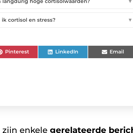
n langdurig hoge cortisolwaarden?
▼
ik cortisol en stress?
▼
Pinterest
LinkedIn
Email
 zijn enkele
gerelateerde beric