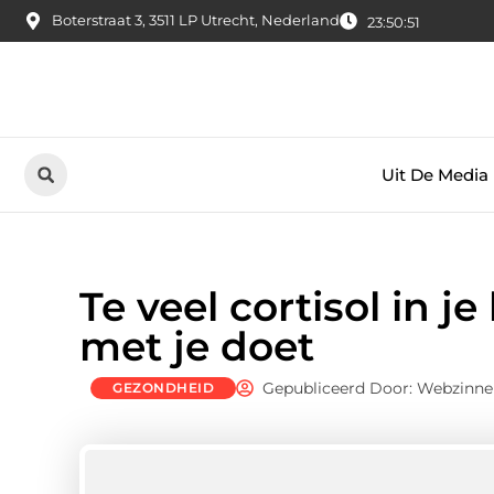
Boterstraat 3, 3511 LP Utrecht, Nederland
23:50:52
Uit De Media
Te veel cortisol in j
met je doet
Gepubliceerd Door: Webzinne
GEZONDHEID