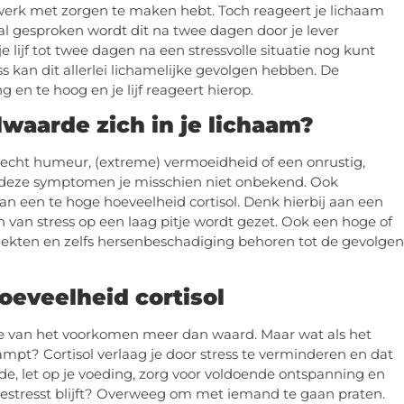
e werk met zorgen te maken hebt. Toch reageert je lichaam
l gesproken wordt dit na twee dagen door je lever
 lijf tot twee dagen na een stressvolle situatie nog kunt
ess kan dit allerlei lichamelijke gevolgen hebben. De
ng en te hoog en je lijf reageert hierop.
lwaarde zich in je lichaam?
slecht humeur, (extreme) vermoeidheid of een onrustig,
jn deze symptomen je misschien niet onbekend. Ook
an een te hoge hoeveelheid cortisol. Denk hierbij aan een
van stress op een laag pitje wordt gezet. Ook een hoge of
tziekten en zelfs hersenbeschadiging behoren tot de gevolgen
hoeveelheid cortisol
te van het voorkomen meer dan waard. Maar wat als het
mpt? Cortisol verlaag je door stress te verminderen en dat
e, let op je voeding, zorg voor voldoende ontspanning en
 gestresst blijft? Overweeg om met iemand te gaan praten.