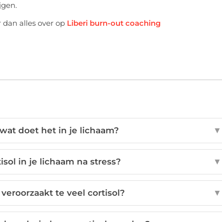
jgen.
r dan alles over op
Liberi burn-out coaching
 wat doet het in je lichaam?
▼
tisol in je lichaam na stress?
▼
roorzaakt te veel cortisol?
▼