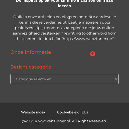
Dé inspiratieplek voor slimme inzichten en frisse
ideeën
Duik in onze artikelen en blogs en ontdek waardevolle
kennis die je verder helpt. Laat je inspireren door
praktische tips, trends en strategieën die jouw online
aanwezigheid versterken.” rewriting to other word from
this content in dutch for “https://www.webzinner.nl/”
Onze informatie
Links kopen: wat je moet weten voordat je de knop indrukt
Inkomsten genereren met jouw website: zo bouw je aan een winstgevend online platform
Bericht categorie
Website index
Cookiebeleid (EU)
@2025 www.webzinner.nl. All Right Reserved.