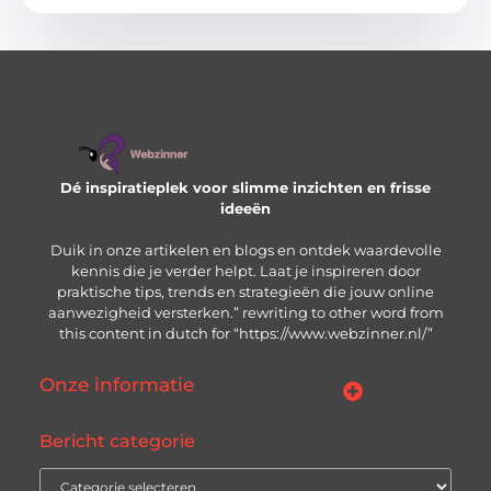
Dé inspiratieplek voor slimme inzichten en frisse
ideeën
Duik in onze artikelen en blogs en ontdek waardevolle
kennis die je verder helpt. Laat je inspireren door
praktische tips, trends en strategieën die jouw online
aanwezigheid versterken.” rewriting to other word from
this content in dutch for “https://www.webzinner.nl/”
Onze informatie
Links kopen: wat je moet weten voordat je de knop indrukt
Inkomsten genereren met jouw website: zo bouw je aan een winstgevend online platform
Bericht categorie