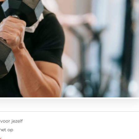
 voor jezelf
het op
k