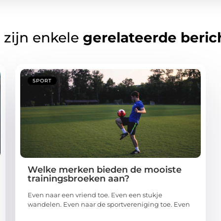
 zijn enkele
gerelateerde beric
SPORT
Welke merken bieden de mooiste
trainingsbroeken aan?
Even naar een vriend toe. Even een stukje
wandelen. Even naar de sportvereniging toe. Even
...