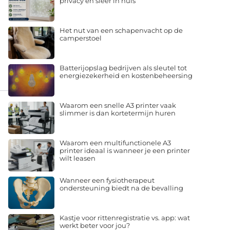
privacy en sfeer in huis
Het nut van een schapenvacht op de
camperstoel
Batterijopslag bedrijven als sleutel tot
energiezekerheid en kostenbeheersing
Waarom een snelle A3 printer vaak
slimmer is dan kortetermijn huren
Waarom een multifunctionele A3
printer ideaal is wanneer je een printer
wilt leasen
Wanneer een fysiotherapeut
ondersteuning biedt na de bevalling
Kastje voor rittenregistratie vs. app: wat
werkt beter voor jou?