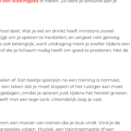
p een walkingpad
of roeien. Zo werk je allround aan je
chool doet. Wat je eet en drinkt heeft minstens zoveel
ijgt om je spieren te herstellen, en vergeet niet genoeg
is ook belangrijk, want uitdroging merk je sneller tijdens een
tof die je lichaam nodig heeft om goed te presteren. Met de
alen af. Een beetje spierpijn na een training is normaal,
 een teken dat je moet stoppen of het rustiger aan moet
ngsdagen, omdat je spieren juist tijdens het herstel groeien.
eeft met een lege tank. Uiteindelijk loop je vast.
rom een manier van trainen die je leuk vindt. Vind je de
n groepsles volgen. Muziek, een trainingsmaatje of een