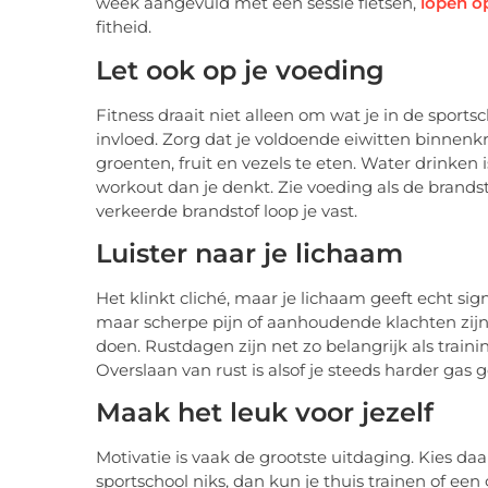
week aangevuld met een sessie fietsen,
lopen o
fitheid.
Let ook op je voeding
Fitness draait niet alleen om wat je in de sports
invloed. Zorg dat je voldoende eiwitten binnenkr
groenten, fruit en vezels te eten. Water drinken 
workout dan je denkt. Zie voeding als de brands
verkeerde brandstof loop je vast.
Luister naar je lichaam
Het klinkt cliché, maar je lichaam geeft echt sign
maar scherpe pijn of aanhoudende klachten zijn
doen. Rustdagen zijn net zo belangrijk als traini
Overslaan van rust is alsof je steeds harder gas g
Maak het leuk voor jezelf
Motivatie is vaak de grootste uitdaging. Kies daa
sportschool niks, dan kun je thuis trainen of ee