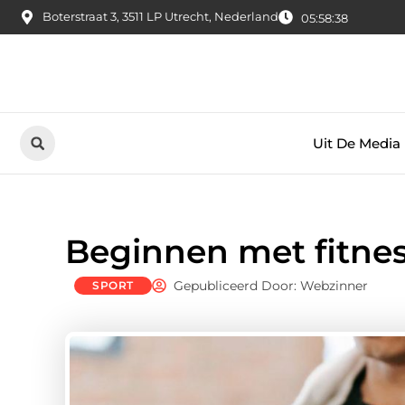
Boterstraat 3, 3511 LP Utrecht, Nederland
05:58:39
Uit De Media
Beginnen met fitne
Gepubliceerd Door: Webzinner
SPORT