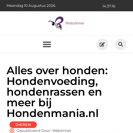
Maandag 10 Augustus 2026
14:37:17
Alles over honden:
Hondenvoeding,
hondenrassen en
meer bij
Hondenmania.nl
DIEREN
Gepubliceerd Door: Webzinner