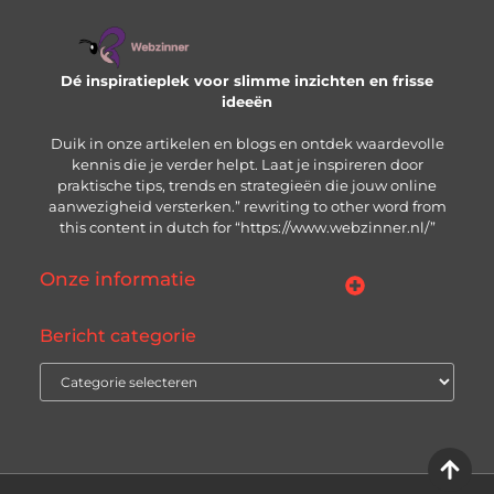
Dé inspiratieplek voor slimme inzichten en frisse
ideeën
Duik in onze artikelen en blogs en ontdek waardevolle
kennis die je verder helpt. Laat je inspireren door
praktische tips, trends en strategieën die jouw online
aanwezigheid versterken.” rewriting to other word from
this content in dutch for “https://www.webzinner.nl/”
Onze informatie
Links kopen: wat je moet weten voordat je de knop indrukt
Inkomsten genereren met jouw website: zo bouw je aan een winstgevend online platform
Bericht categorie