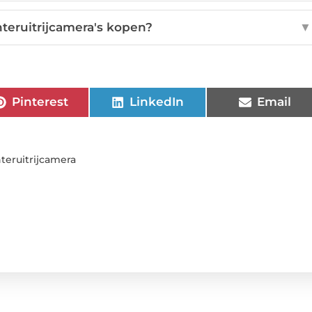
teruitrijcamera's kopen?
▼
Pinterest
LinkedIn
Email
teruitrijcamera