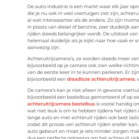
De auto-industrie is een markt waar elk jaar op
die je nu ook in veel voertuigen ziet zijn, achte
al wat interessanter als de andere. Zo zijn momen
in plaats van diesel of benzine, zeer duidelijk 
rijden steeds belangrijker wordt. De uitstoot van a
helemaal duidelijk als je kijkt naar hoe vaak er 
aanwezig zijn.
Achteruitrijcamera’s, ze worden steeds meer verb
bijvoorbeeld op je camera ook zien welke richti
van de eerste keer in te kunnen parkeren. Er zijn
bijvoorbeeld een
draadloze achteruitrijcamera
,
De camera’s kan je niet alleen in gewone voert
bijvoorbeeld een bestelbus gemonteerd of op een 
achteruitrijcamera bestelbus
is vooral handig om
wat niet leuk is om te hebben tijdens het rijden
lange auto en met achteruit rijden ook best las
zodat dit proces van achteruit rijden sneller ka
auto gebeurt en moet je iets minder zorgen maken
dus een perfecte oplossing om het achteruit rijde