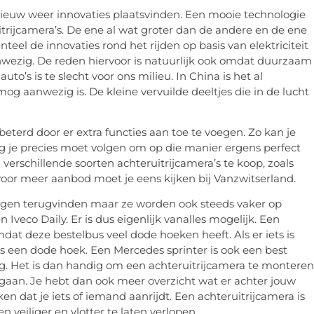
nieuw weer innovaties plaatsvinden. Een mooie technologie
ruitrijcamera’s. De ene al wat groter dan de andere en de ene
teel de innovaties rond het rijden op basis van elektriciteit
aanwezig. De reden hiervoor is natuurlijk ook omdat duurzaam
uto’s is te slecht voor ons milieu. In China is het al
smog aanwezig is. De kleine vervuilde deeltjes die in de lucht
eterd door er extra functies aan toe te voegen. Zo kan je
ng je precies moet volgen om op die manier ergens perfect
 verschillende soorten achteruitrijcamera’s te koop, zoals
 voor meer aanbod moet je eens kijken bij Vanzwitserland.
uigen terugvinden maar ze worden ook steeds vaker op
Iveco Daily. Er is dus eigenlijk vanalles mogelijk. Een
dat deze bestelbus veel dode hoeken heeft. Als er iets is
 is een dode hoek. Een Mercedes sprinter is ook een best
tig. Het is dan handig om een achteruitrijcamera te monteren
n gaan. Je hebt dan ook meer overzicht wat er achter jouw
 dat je iets of iemand aanrijdt. Een achteruitrijcamera is
n veiliger en vlotter te laten verlopen.