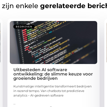
 zijn enkele
gerelateerde beric
BEDRIJVEN
Uitbesteden AI software
ontwikkeling: de slimme keuze voor
groeiende bedrijven
Kunstmatige intelligentie transformeert bedrijven
in razend tempo. Van chatbots tot predictieve
analytics – AI-gedreven software
...