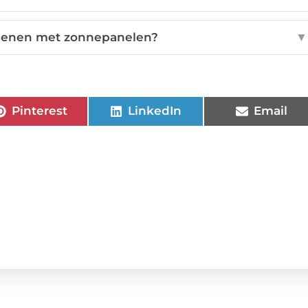
dienen met zonnepanelen?
▼
Pinterest
LinkedIn
Email