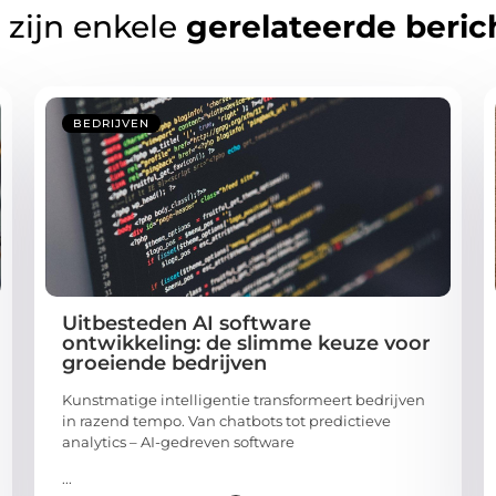
 zijn enkele
gerelateerde beric
BEDRIJVEN
Uitbesteden AI software
ontwikkeling: de slimme keuze voor
groeiende bedrijven
Kunstmatige intelligentie transformeert bedrijven
in razend tempo. Van chatbots tot predictieve
analytics – AI-gedreven software
...