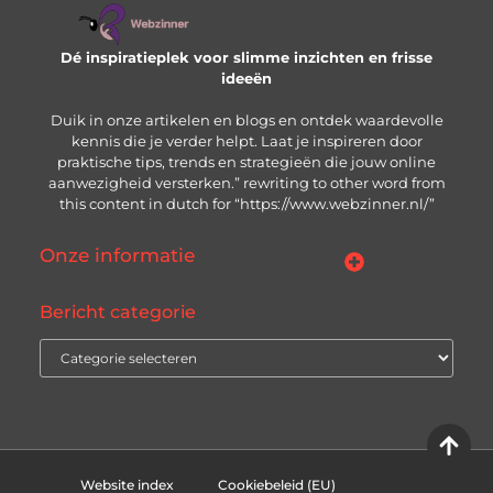
Dé inspiratieplek voor slimme inzichten en frisse
ideeën
Duik in onze artikelen en blogs en ontdek waardevolle
kennis die je verder helpt. Laat je inspireren door
praktische tips, trends en strategieën die jouw online
aanwezigheid versterken.” rewriting to other word from
this content in dutch for “https://www.webzinner.nl/”
Onze informatie
Links kopen: wat je moet weten voordat je de knop indrukt
Inkomsten genereren met jouw website: zo bouw je aan een winstgevend online platform
Bericht categorie
Website index
Cookiebeleid (EU)