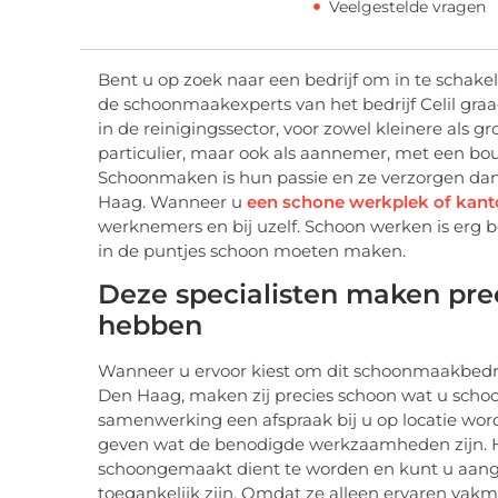
Veelgestelde vragen
Bent u op zoek naar een bedrijf om in te schak
de schoonmaakexperts van het bedrijf Celil graag 
in de reinigingssector, voor zowel kleinere als gr
particulier, maar ook als aannemer, met een bou
Schoonmaken is hun passie en ze verzorgen dan
Haag. Wanneer u
een schone werkplek of kant
werknemers en bij uzelf. Schoon werken is erg be
in de puntjes schoon moeten maken.
Deze specialisten maken pre
hebben
Wanneer u ervoor kiest om dit schoonmaakbedrij
Den Haag, maken zij precies schoon wat u scho
samenwerking een afspraak bij u op locatie wor
geven wat de benodigde werkzaamheden zijn. Hie
schoongemaakt dient te worden en kunt u aang
toegankelijk zijn. Omdat ze alleen ervaren vakme