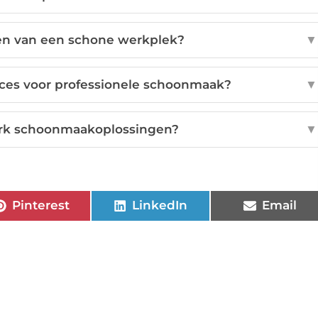
len van een schone werkplek?
▼
ces voor professionele schoonmaak?
▼
erk schoonmaakoplossingen?
▼
Pinterest
LinkedIn
Email