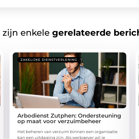
 zijn enkele
gerelateerde beric
ZAKELIJKE DIENSTVERLENING
Arbodienst Zutphen: Ondersteuning
op maat voor verzuimbeheer
Het beheren van verzuim binnen een organisatie
kan een uitdaging zijn. Als werkgever wil je