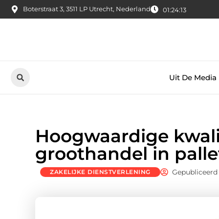
Boterstraat 3, 3511 LP Utrecht, Nederland
01:24:14
Uit De Media
Hoogwaardige kwalit
groothandel in palle
Gepubliceerd
ZAKELIJKE DIENSTVERLENING