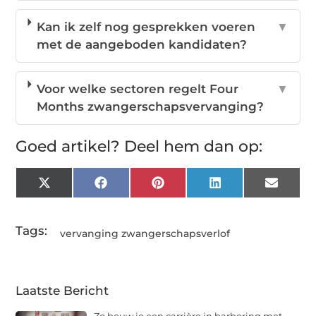
Kan ik zelf nog gesprekken voeren
▼
met de aangeboden kandidaten?
Voor welke sectoren regelt Four
▼
Months zwangerschapsvervanging?
Goed artikel? Deel hem dan op:
X
Facebook
Pinterest
LinkedIn
Email
(Twitter)
Tags:
vervanging zwangerschapsverlof
Laatste Bericht
Zo bouw je een carrière in barbering met