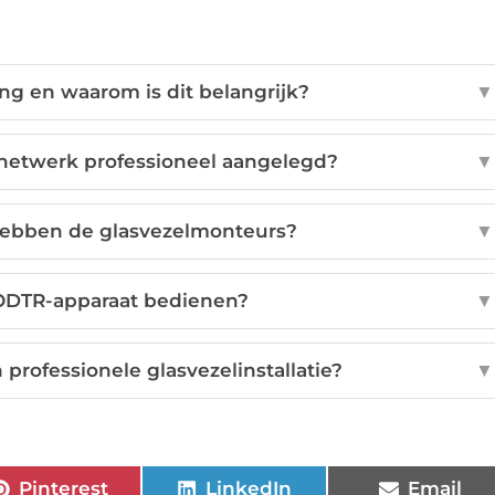
g en waarom is dit belangrijk?
▼
netwerk professioneel aangelegd?
▼
 hebben de glasvezelmonteurs?
▼
 ODTR-apparaat bedienen?
▼
 professionele glasvezelinstallatie?
▼
Pinterest
LinkedIn
Email