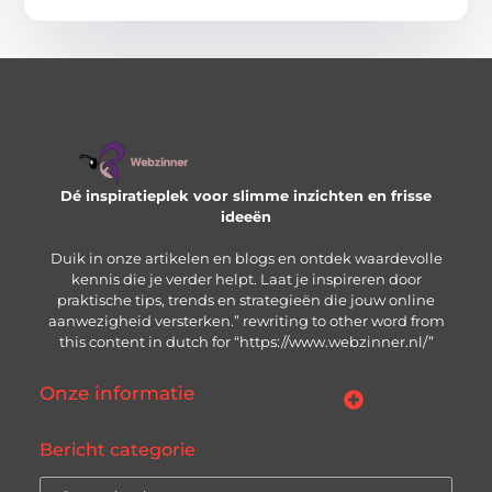
Dé inspiratieplek voor slimme inzichten en frisse
ideeën
Duik in onze artikelen en blogs en ontdek waardevolle
kennis die je verder helpt. Laat je inspireren door
praktische tips, trends en strategieën die jouw online
aanwezigheid versterken.” rewriting to other word from
this content in dutch for “https://www.webzinner.nl/”
Onze informatie
Links kopen: wat je moet weten voordat je de knop indrukt
Inkomsten genereren met jouw website: zo bouw je aan een winstgevend online platform
Bericht categorie