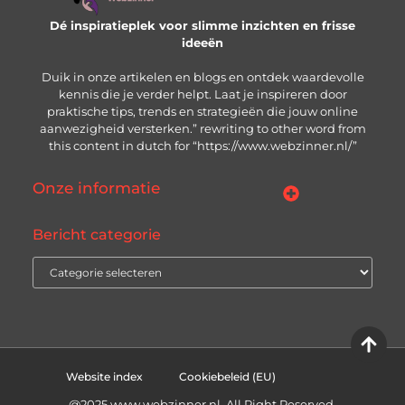
Dé inspiratieplek voor slimme inzichten en frisse
ideeën
Duik in onze artikelen en blogs en ontdek waardevolle
kennis die je verder helpt. Laat je inspireren door
praktische tips, trends en strategieën die jouw online
aanwezigheid versterken.” rewriting to other word from
this content in dutch for “https://www.webzinner.nl/”
Onze informatie
Links kopen: wat je moet weten voordat je de knop indrukt
Inkomsten genereren met jouw website: zo bouw je aan een winstgevend online platform
Bericht categorie
Website index
Cookiebeleid (EU)
@2025 www.webzinner.nl. All Right Reserved.