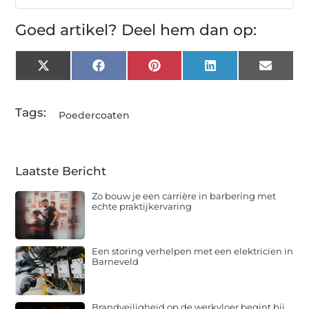
Goed artikel? Deel hem dan op:
X
Facebook
Pinterest
LinkedIn
Email
(Twitter)
Tags:
Poedercoaten
Laatste Bericht
Zo bouw je een carrière in barbering met
echte praktijkervaring
Een storing verhelpen met een elektricien in
Barneveld
Brandveiligheid op de werkvloer begint bij