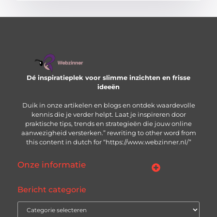
Dé inspiratieplek voor slimme inzichten en frisse
ideeën
Duik in onze artikelen en blogs en ontdek waardevolle
kennis die je verder helpt. Laat je inspireren door
praktische tips, trends en strategieën die jouw online
aanwezigheid versterken.” rewriting to other word from
this content in dutch for “https://www.webzinner.nl/”
Onze informatie
Links kopen: wat je moet weten voordat je de knop indrukt
Inkomsten genereren met jouw website: zo bouw je aan een winstgevend online platform
Bericht categorie