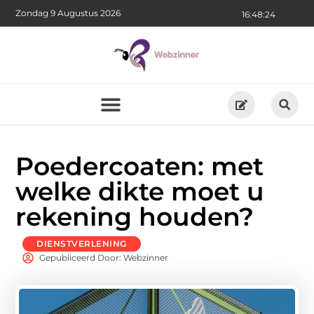
Zondag 9 Augustus 2026
16:48:26
Poedercoaten: met
welke dikte moet u
rekening houden?
DIENSTVERLENING
Gepubliceerd Door: Webzinner