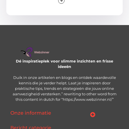
Dé inspiratieplek voor slimme inzichten en frisse
ideeën
Duik in onze artikelen en blogs en ontdek waardevolle
kennis die je verder helpt. Laat je inspireren door
praktische tips, trends en strategieën die jouw online
aanwezigheid versterken.” rewriting to other word from
this content in dutch for “https://www.webzinner.nl/”
Onze informatie
Links kopen: wat je moet weten voordat je de knop indrukt
Inkomsten genereren met jouw website: zo bouw je aan een winstgevend online platform
Bericht categorie