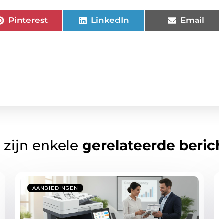
Pinterest
LinkedIn
Email
 zijn enkele
gerelateerde beric
AANBIEDINGEN