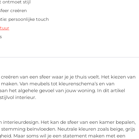
 ontmoet stijl
 sfeer creëren
tie: persoonlijke touch
xtuur
s
 creëren van een sfeer waar je je thuis voelt. Het kiezen van
il maken. Van meubels tot kleurenschema’s en van
 aan het algehele gevoel van jouw woning. In dit artikel
jlvol interieur.
in interieurdesign. Het kan de sfeer van een kamer bepalen,
 je stemming beïnvloeden. Neutrale kleuren zoals beige, grijs
digheid. Maar soms wil je een statement maken met een