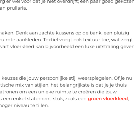
org er wel voor dat je niet overdrijft; een paar goed gekozen
n prullaria.
maken. Denk aan zachte kussens op de bank, een pluizig
ruimte aankleden. Textiel voegt ook textuur toe, wat zorgt
wart vloerkleed kan bijvoorbeeld een luxe uitstraling geven
e keuzes die jouw persoonlijke stijl weerspiegelen. Of je nu
sche mix van stijlen, het belangrijkste is dat je je thuis
patronen om een unieke ruimte te creëren die jouw
 is een enkel statement-stuk, zoals een
groen vloerkleed
,
oger niveau te tillen.