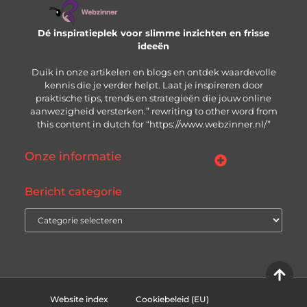
Dé inspiratieplek voor slimme inzichten en frisse
ideeën
Duik in onze artikelen en blogs en ontdek waardevolle
kennis die je verder helpt. Laat je inspireren door
praktische tips, trends en strategieën die jouw online
aanwezigheid versterken.” rewriting to other word from
this content in dutch for “https://www.webzinner.nl/”
Onze informatie
Links kopen: wat je moet weten voordat je de knop indrukt
Inkomsten genereren met jouw website: zo bouw je aan een winstgevend online platform
Bericht categorie
Website index
Cookiebeleid (EU)